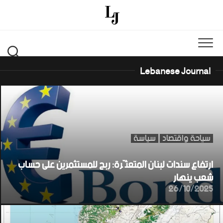
Ski
t
conten
Lebanese Journal
سياحة واقتصاد
سياسة
ارتفاع سندات لبنان المتعثّرة: ربح للمستثمرين على حساب
شعب ينهار
26/10/2025