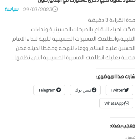
حشود غفيرة تحيي ذكرى عاشوراء في البقاع(صور)
سياسة
29/07/2023
مدة القراءة
3
دقيقة
ضجّت احياء البقاع بالصرخات الحسينية ونداءات
التلبية،وانطلقت المسيرات الحسينية تلبية لنداء الامام
الحسين عليه السلام ووفاء لنهجه وحفظا لدينه.فمن
مدينة بعلبك انطلقت المسيرة الحسينية التي نظمها...
شارك هذا الموضوع:
Twitter
فيس بوك
Telegram
WhatsApp
معجب بهذه:
تحميل...