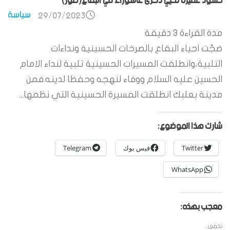
حشود غفيرة تحيي ذكرى عاشوراء في البقاع(صور)
سياسة
29/07/2023
مدة القراءة
3
دقيقة
ضجّت احياء البقاع بالصرخات الحسينية ونداءات
التلبية،وانطلقت المسيرات الحسينية تلبية لنداء الامام
الحسين عليه السلام ووفاء لنهجه وحفظا لدينه.فمن
مدينة بعلبك انطلقت المسيرة الحسينية التي نظمها...
شارك هذا الموضوع:
Twitter
فيس بوك
Telegram
WhatsApp
معجب بهذه:
تحميل...