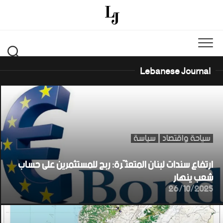
Ski
t
conten
Lebanese Journal
سياحة واقتصاد
سياسة
ارتفاع سندات لبنان المتعثّرة: ربح للمستثمرين على حساب
شعب ينهار
26/10/2025