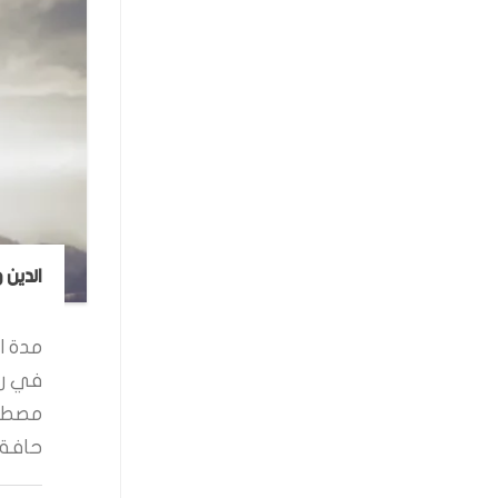
الدين 
مدة ال
في رو
مصطفى
حافة ا