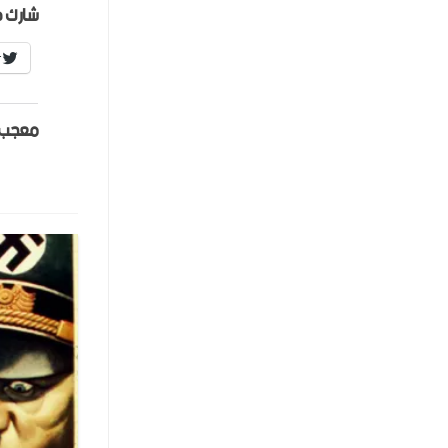
شارك ه
r
معجب 