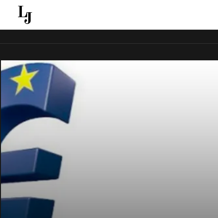
قل ينقل الاخبار الغائبة عن الاعلام الجماهيري