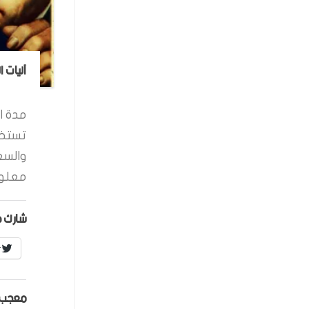
آليات 
مدة ال
تستخد
والسع
معلوم
شارك ه
r
معجب 