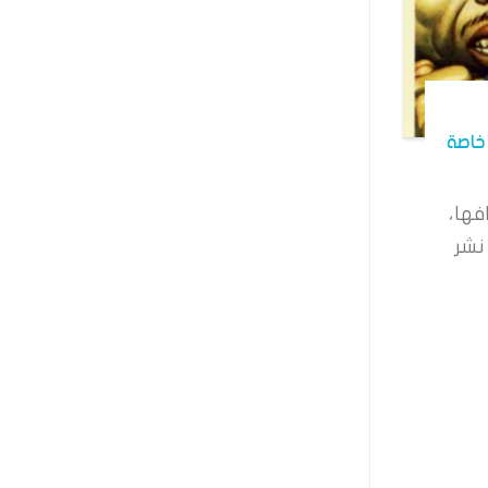
خاصة
فها،
نشر