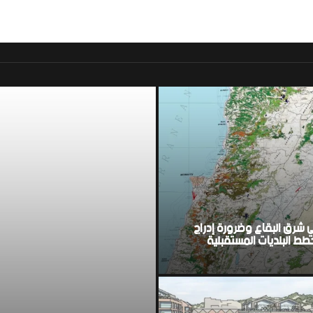
موقع اخباري لبناني مست
ي شرق البقاع وضرورة إدراج
ط البلديات المستقبلية