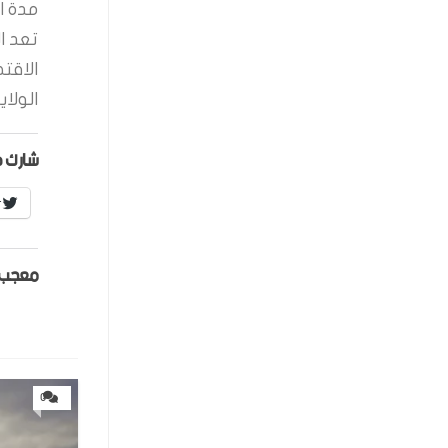
مدة ال
تعد ا
الاقت
الولاي
شارك ه
r
معجب 
0