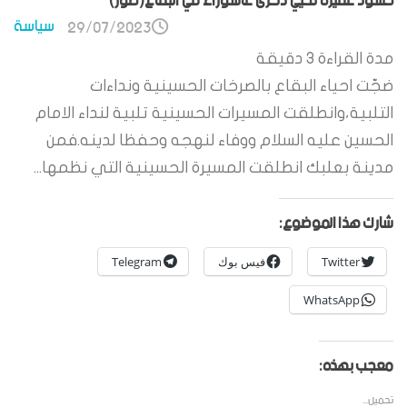
حشود غفيرة تحيي ذكرى عاشوراء في البقاع(صور)
سياسة
29/07/2023
مدة القراءة
3
دقيقة
ضجّت احياء البقاع بالصرخات الحسينية ونداءات
التلبية،وانطلقت المسيرات الحسينية تلبية لنداء الامام
الحسين عليه السلام ووفاء لنهجه وحفظا لدينه.فمن
مدينة بعلبك انطلقت المسيرة الحسينية التي نظمها...
شارك هذا الموضوع:
Twitter
فيس بوك
Telegram
WhatsApp
معجب بهذه:
تحميل...