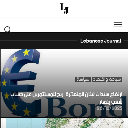
Ski
t
conten
Lebanese Journal
سياحة واقتصاد
سياسة
ارتفاع سندات لبنان المتعثّرة: ربح للمستثمرين على حساب
شعب ينهار
26/10/2025