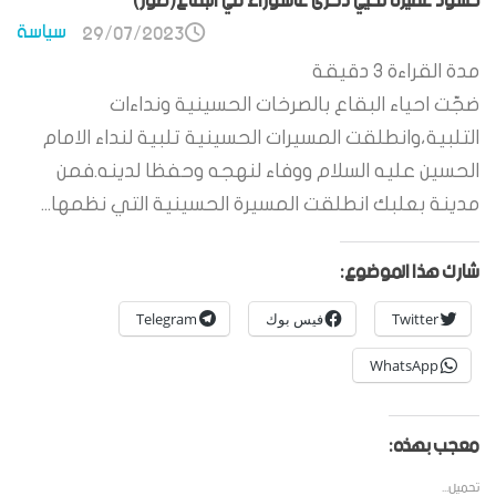
حشود غفيرة تحيي ذكرى عاشوراء في البقاع(صور)
سياسة
29/07/2023
مدة القراءة
3
دقيقة
ضجّت احياء البقاع بالصرخات الحسينية ونداءات
التلبية،وانطلقت المسيرات الحسينية تلبية لنداء الامام
الحسين عليه السلام ووفاء لنهجه وحفظا لدينه.فمن
مدينة بعلبك انطلقت المسيرة الحسينية التي نظمها...
شارك هذا الموضوع:
Twitter
فيس بوك
Telegram
WhatsApp
معجب بهذه:
تحميل...