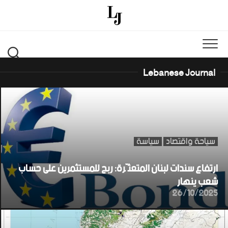
Ski
t
conten
Lebanese Journal
سياحة واقتصاد
سياسة
ارتفاع سندات لبنان المتعثّرة: ربح للمستثمرين على حساب
شعب ينهار
26/10/2025