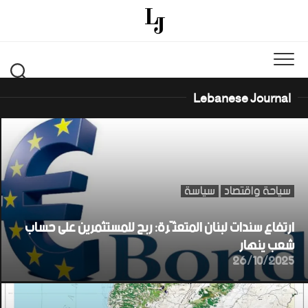
Ski
t
conten
Lebanese Journal
سياحة واقتصاد
سياسة
ارتفاع سندات لبنان المتعثّرة: ربح للمستثمرين على حساب
شعب ينهار
26/10/2025