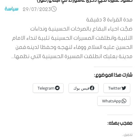
حشود غفيرة تحيي ذكرى عاشوراء في البقاع(صور)
سياسة
29/07/2023
مدة القراءة
3
دقيقة
ضجّت احياء البقاع بالصرخات الحسينية ونداءات
التلبية،وانطلقت المسيرات الحسينية تلبية لنداء الامام
الحسين عليه السلام ووفاء لنهجه وحفظا لدينه.فمن
مدينة بعلبك انطلقت المسيرة الحسينية التي نظمها...
شارك هذا الموضوع:
Twitter
فيس بوك
Telegram
WhatsApp
معجب بهذه:
تحميل...