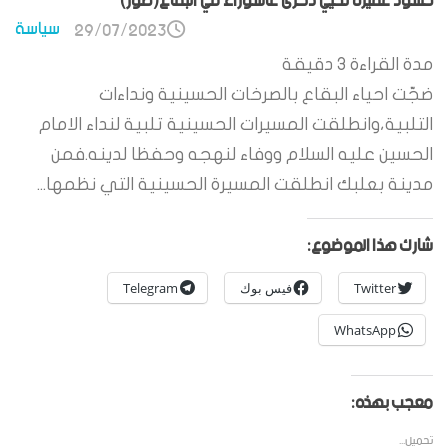
حشود غفيرة تحيي ذكرى عاشوراء في البقاع(صور)
سياسة
29/07/2023
مدة القراءة
3
دقيقة
ضجّت احياء البقاع بالصرخات الحسينية ونداءات
التلبية،وانطلقت المسيرات الحسينية تلبية لنداء الامام
الحسين عليه السلام ووفاء لنهجه وحفظا لدينه.فمن
مدينة بعلبك انطلقت المسيرة الحسينية التي نظمها...
شارك هذا الموضوع:
Twitter
فيس بوك
Telegram
WhatsApp
معجب بهذه:
تحميل...