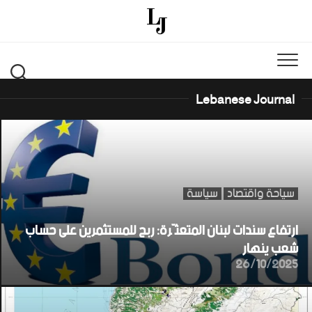
Ski
t
conten
Lebanese Journal
سياحة واقتصاد
سياسة
ارتفاع سندات لبنان المتعثّرة: ربح للمستثمرين على حساب
شعب ينهار
26/10/2025