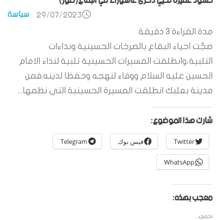
حشود غفيرة تحيي ذكرى عاشوراء في البقاع(صور)
سياسة
29/07/2023
مدة القراءة
3
دقيقة
ضجّت احياء البقاع بالصرخات الحسينية ونداءات
التلبية،وانطلقت المسيرات الحسينية تلبية لنداء الامام
الحسين عليه السلام ووفاء لنهجه وحفظا لدينه.فمن
مدينة بعلبك انطلقت المسيرة الحسينية التي نظمها...
شارك هذا الموضوع:
Twitter
فيس بوك
Telegram
WhatsApp
معجب بهذه:
تحميل...