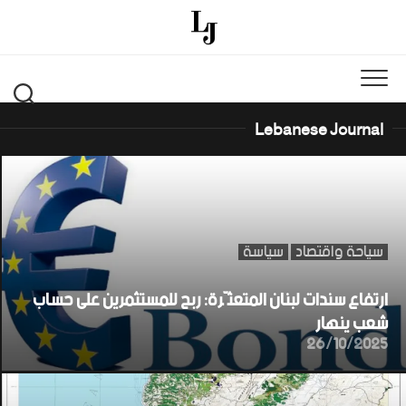
Ski
t
conten
Lebanese Journal
سياحة واقتصاد
سياسة
ارتفاع سندات لبنان المتعثّرة: ربح للمستثمرين على حساب
شعب ينهار
26/10/2025