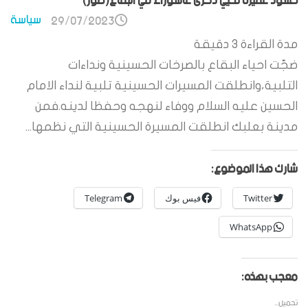
حشود غفيرة تحيي ذكرى عاشوراء في البقاع(صور)
سياسة
29/07/2023
مدة القراءة
3
دقيقة
ضجّت احياء البقاع بالصرخات الحسينية ونداءات
التلبية،وانطلقت المسيرات الحسينية تلبية لنداء الامام
الحسين عليه السلام ووفاء لنهجه وحفظا لدينه.فمن
مدينة بعلبك انطلقت المسيرة الحسينية التي نظمها...
شارك هذا الموضوع:
Twitter
فيس بوك
Telegram
WhatsApp
معجب بهذه:
تحميل...