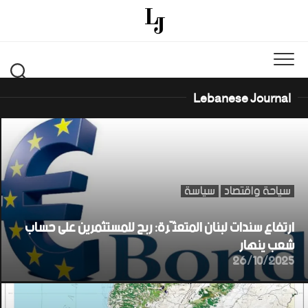
Ski
t
conten
Lebanese Journal
سياحة واقتصاد
سياسة
ارتفاع سندات لبنان المتعثّرة: ربح للمستثمرين على حساب
شعب ينهار
26/10/2025