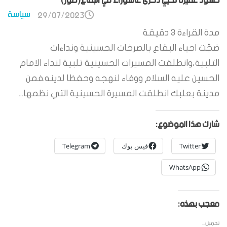
حشود غفيرة تحيي ذكرى عاشوراء في البقاع(صور)
سياسة
29/07/2023
مدة القراءة
3
دقيقة
ضجّت احياء البقاع بالصرخات الحسينية ونداءات
التلبية،وانطلقت المسيرات الحسينية تلبية لنداء الامام
الحسين عليه السلام ووفاء لنهجه وحفظا لدينه.فمن
مدينة بعلبك انطلقت المسيرة الحسينية التي نظمها...
شارك هذا الموضوع:
Twitter
فيس بوك
Telegram
WhatsApp
معجب بهذه:
تحميل...