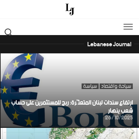
Ski
t
conten
Lebanese Journal
سياحة واقتصاد
سياسة
ارتفاع سندات لبنان المتعثّرة: ربح للمستثمرين على حساب
شعب ينهار
26/10/2025