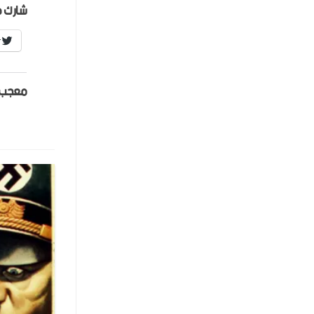
شارك ه
r
معجب 