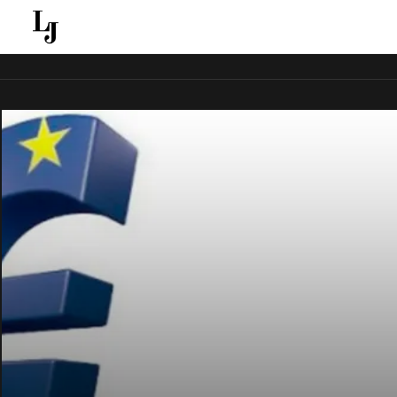
قل ينقل الاخبار الغائبة عن الاعلام الجماهيري