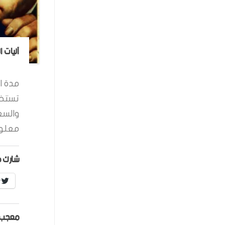
آليات 
مدة ال
تستخد
والسع
معلوم
شارك ه
r
معجب 