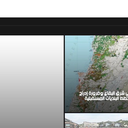
موقع اخباري لبناني مست
ي شرق البقاع وضرورة إدراج
ط البلديات المستقبلية