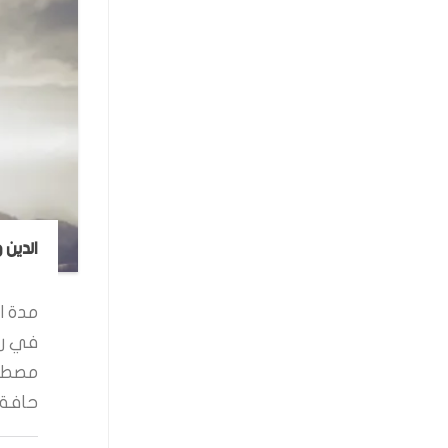
الدين 
مدة ال
في رو
مصطفى
حافة ا