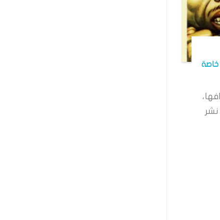
خاصة
فها،
نشر