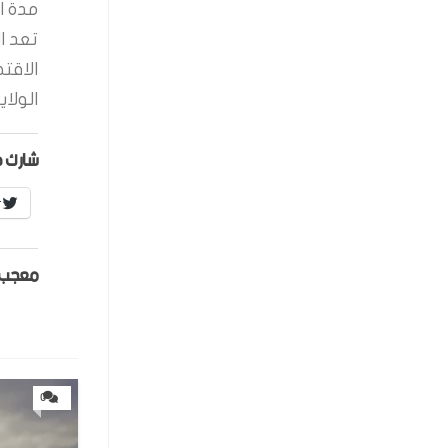
مدة ال
تعد ا
الاقت
الولاي
شارك ه
r
معجب 
0