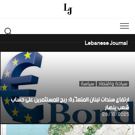
Ski
t
conten
Lebanese Journal
سياحة واقتصاد
سياسة
ارتفاع سندات لبنان المتعثّرة: ربح للمستثمرين على حساب
شعب ينهار
26/10/2025