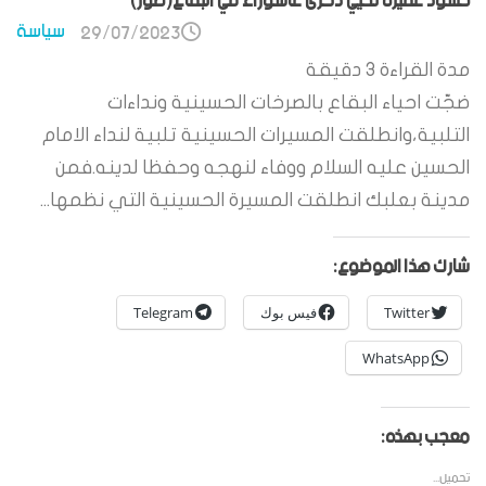
حشود غفيرة تحيي ذكرى عاشوراء في البقاع(صور)
سياسة
29/07/2023
مدة القراءة
3
دقيقة
ضجّت احياء البقاع بالصرخات الحسينية ونداءات
التلبية،وانطلقت المسيرات الحسينية تلبية لنداء الامام
الحسين عليه السلام ووفاء لنهجه وحفظا لدينه.فمن
مدينة بعلبك انطلقت المسيرة الحسينية التي نظمها...
شارك هذا الموضوع:
Twitter
فيس بوك
Telegram
WhatsApp
معجب بهذه:
تحميل...