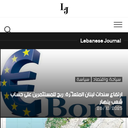
Ski
t
conten
Lebanese Journal
سياحة واقتصاد
سياسة
ارتفاع سندات لبنان المتعثّرة: ربح للمستثمرين على حساب
شعب ينهار
26/10/2025