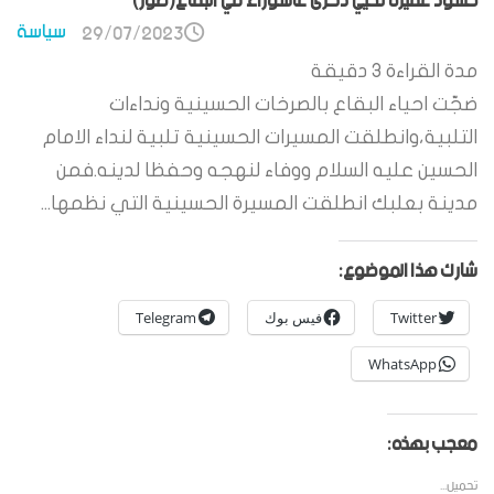
حشود غفيرة تحيي ذكرى عاشوراء في البقاع(صور)
سياسة
29/07/2023
مدة القراءة
3
دقيقة
ضجّت احياء البقاع بالصرخات الحسينية ونداءات
التلبية،وانطلقت المسيرات الحسينية تلبية لنداء الامام
الحسين عليه السلام ووفاء لنهجه وحفظا لدينه.فمن
مدينة بعلبك انطلقت المسيرة الحسينية التي نظمها...
شارك هذا الموضوع:
Twitter
فيس بوك
Telegram
WhatsApp
معجب بهذه:
تحميل...