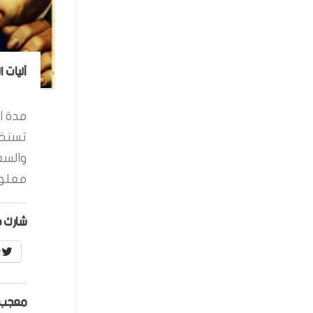
آليات 
مدة ال
تستخد
والسع
معلوم
شارك ه
r
معجب 