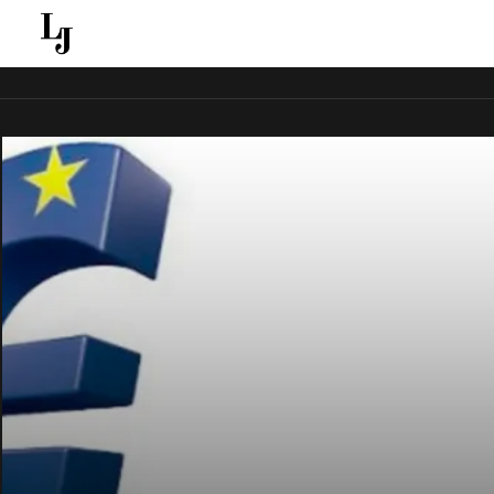
قل ينقل الاخبار الغائبة عن الاعلام الجماهيري