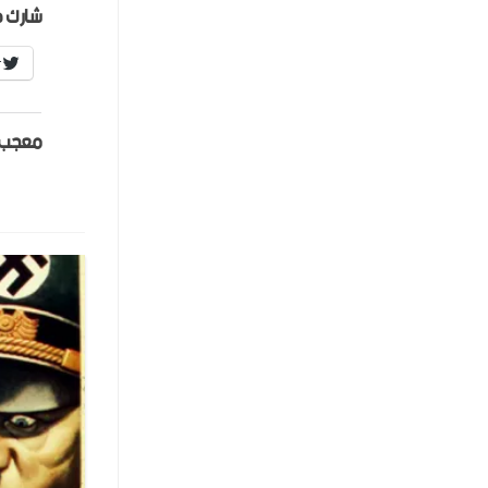
شارك ه
r
معجب 