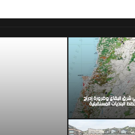
موقع اخباري لبناني مست
ي شرق البقاع وضرورة إدراج
ط البلديات المستقبلية