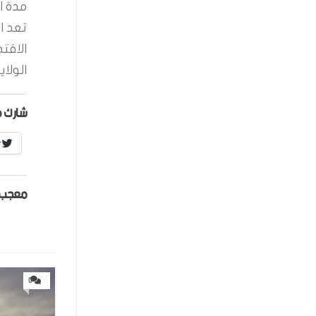
مدة ال
تعد ا
الاقت
الولاي
شارك ه
r
معجب 
0