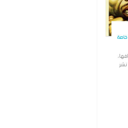
خاصة
فها،
نشر