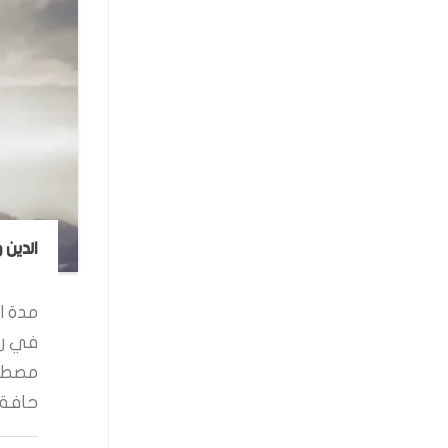
الدين 
مدة ال
في رو
مصطفى
حافة ا