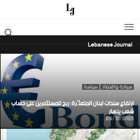
Ski
t
conten
Lebanese Journal
سياحة واقتصاد
سياسة
ارتفاع سندات لبنان المتعثّرة: ربح للمستثمرين على حساب
شعب ينهار
26/10/2025