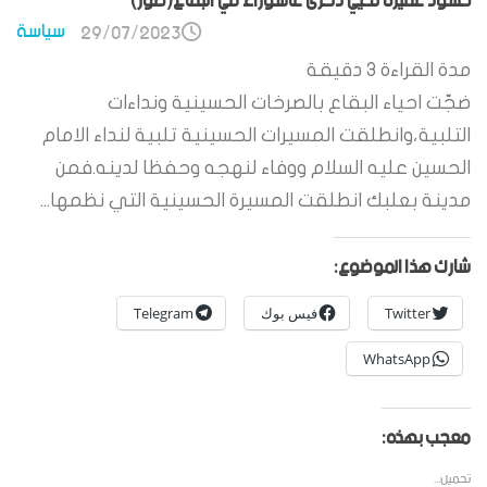
حشود غفيرة تحيي ذكرى عاشوراء في البقاع(صور)
سياسة
29/07/2023
مدة القراءة
3
دقيقة
ضجّت احياء البقاع بالصرخات الحسينية ونداءات
التلبية،وانطلقت المسيرات الحسينية تلبية لنداء الامام
الحسين عليه السلام ووفاء لنهجه وحفظا لدينه.فمن
مدينة بعلبك انطلقت المسيرة الحسينية التي نظمها...
شارك هذا الموضوع:
Twitter
فيس بوك
Telegram
WhatsApp
معجب بهذه:
تحميل...