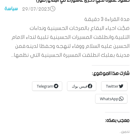
حشود غفيرة تحيي ذكرى عاشوراء في البقاع(صور)
سياسة
29/07/2023
مدة القراءة
3
دقيقة
ضجّت احياء البقاع بالصرخات الحسينية ونداءات
التلبية،وانطلقت المسيرات الحسينية تلبية لنداء الامام
الحسين عليه السلام ووفاء لنهجه وحفظا لدينه.فمن
مدينة بعلبك انطلقت المسيرة الحسينية التي نظمها...
شارك هذا الموضوع:
Twitter
فيس بوك
Telegram
WhatsApp
معجب بهذه:
تحميل...