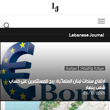
Ski
t
conten
Lebanese Journal
سياحة واقتصاد
سياسة
ارتفاع سندات لبنان المتعثّرة: ربح للمستثمرين على حساب
شعب ينهار
26/10/2025