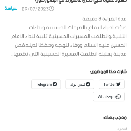
حشود غفيرة تحيي ذكرى عاشوراء في البقاع(صور)
سياسة
29/07/2023
مدة القراءة
3
دقيقة
ضجّت احياء البقاع بالصرخات الحسينية ونداءات
التلبية،وانطلقت المسيرات الحسينية تلبية لنداء الامام
الحسين عليه السلام ووفاء لنهجه وحفظا لدينه.فمن
مدينة بعلبك انطلقت المسيرة الحسينية التي نظمها...
شارك هذا الموضوع:
Twitter
فيس بوك
Telegram
WhatsApp
معجب بهذه:
تحميل...