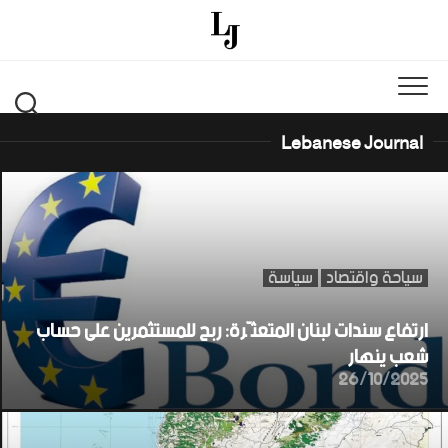
Ski
t
conten
Lebanese Journal
سياحة واقتصاد
سياسة
ارتفاع سندات لبنان المتعثّرة: ربح للمستثمرين على حساب
شعب ينهار
26/10/2025