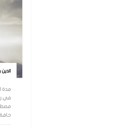
الدين 
مدة ال
في رو
مصطفى
حافة ا