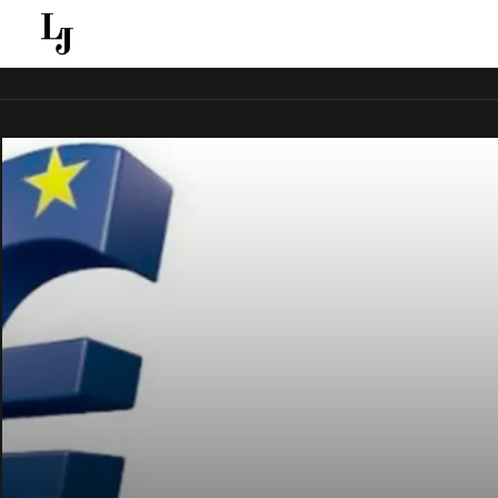
قل ينقل الاخبار الغائبة عن الاعلام الجماهيري