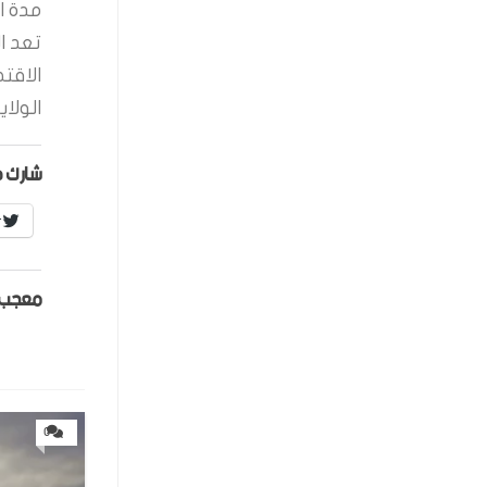
مدة ال
تعد ا
الاقت
الولاي
شارك ه
r
معجب 
0