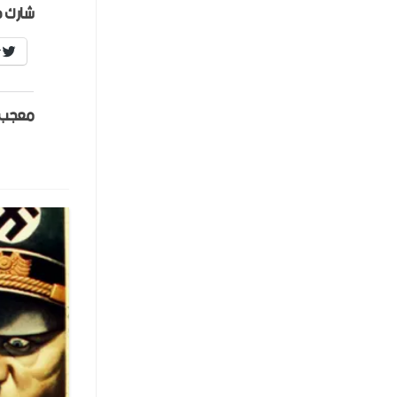
شارك ه
r
معجب 