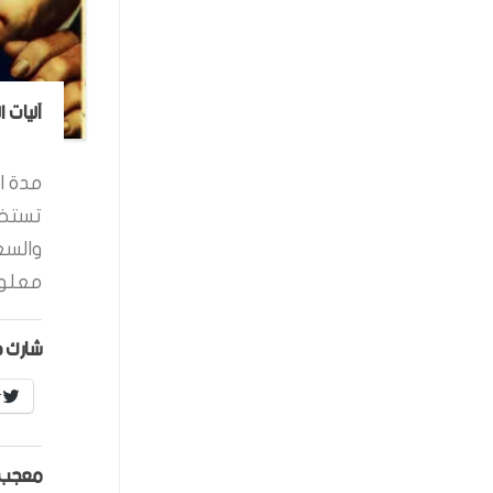
آليات 
مدة ال
تستخد
والسع
معلوم
شارك ه
r
معجب 