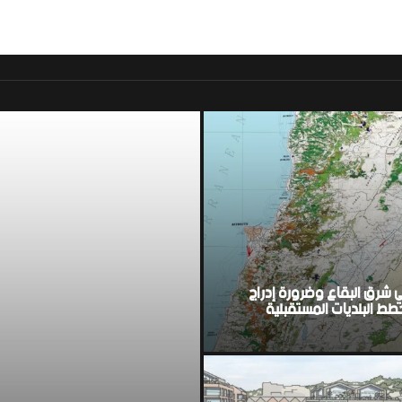
موقع اخباري لبناني مست
ي شرق البقاع وضرورة إدراج
ط البلديات المستقبلية