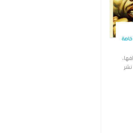
خاصة
فها،
نشر