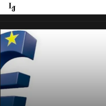
قل ينقل الاخبار الغائبة عن الاعلام الجماهيري