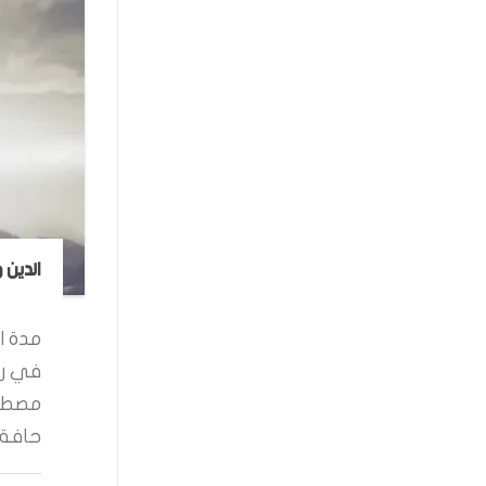
الدين 
مدة ال
في رو
مصطفى
حافة ا