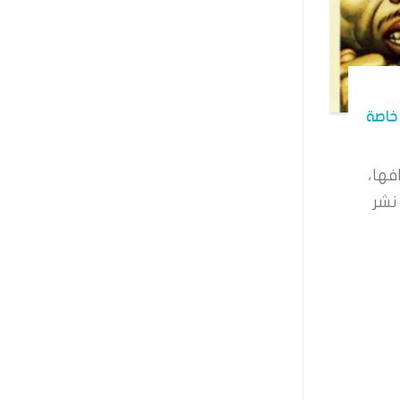
خاصة
فها،
نشر