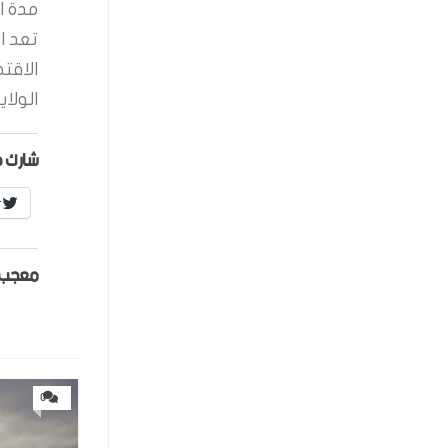
مدة ال
تعد ا
الاقت
الولاي
شارك ه
r
معجب 
0