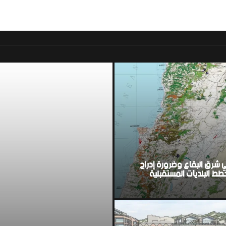
موقع اخباري لبناني مست
ي شرق البقاع وضرورة إدراج
ط البلديات المستقبلية