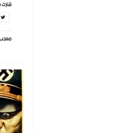
شارك ه
r
معجب 