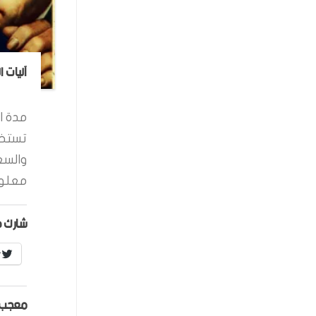
آليات 
مدة ال
تستخد
والسع
معلوم
شارك ه
r
معجب 