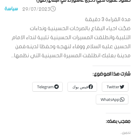
حشود غفيرة تحيي ذكرى عاشوراء في البقاع(صور)
سياسة
29/07/2023
مدة القراءة
3
دقيقة
ضجّت احياء البقاع بالصرخات الحسينية ونداءات
التلبية،وانطلقت المسيرات الحسينية تلبية لنداء الامام
الحسين عليه السلام ووفاء لنهجه وحفظا لدينه.فمن
مدينة بعلبك انطلقت المسيرة الحسينية التي نظمها...
شارك هذا الموضوع:
Twitter
فيس بوك
Telegram
WhatsApp
معجب بهذه:
تحميل...