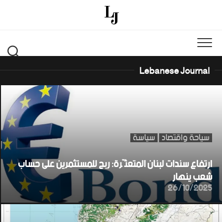
Ski
t
conten
Lebanese Journal
سياحة واقتصاد
سياسة
ارتفاع سندات لبنان المتعثّرة: ربح للمستثمرين على حساب
شعب ينهار
26/10/2025