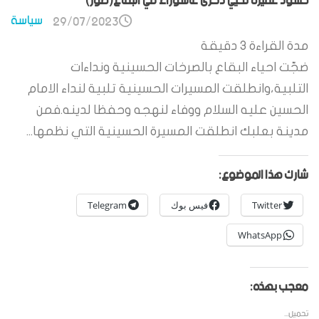
حشود غفيرة تحيي ذكرى عاشوراء في البقاع(صور)
سياسة
29/07/2023
مدة القراءة
3
دقيقة
ضجّت احياء البقاع بالصرخات الحسينية ونداءات
التلبية،وانطلقت المسيرات الحسينية تلبية لنداء الامام
الحسين عليه السلام ووفاء لنهجه وحفظا لدينه.فمن
مدينة بعلبك انطلقت المسيرة الحسينية التي نظمها...
شارك هذا الموضوع:
Twitter
فيس بوك
Telegram
WhatsApp
معجب بهذه:
تحميل...