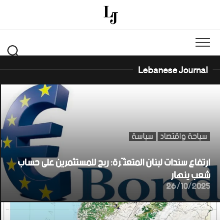
Ski
t
conten
Lebanese Journal
سياحة واقتصاد
سياسة
ارتفاع سندات لبنان المتعثّرة: ربح للمستثمرين على حساب
شعب ينهار
26/10/2025