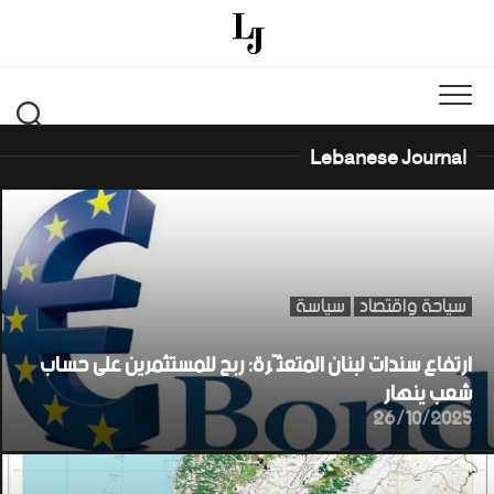
Ski
t
conten
Lebanese Journal
سياحة واقتصاد
سياسة
ارتفاع سندات لبنان المتعثّرة: ربح للمستثمرين على حساب
شعب ينهار
26/10/2025