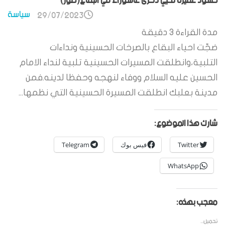
حشود غفيرة تحيي ذكرى عاشوراء في البقاع(صور)
سياسة
29/07/2023
مدة القراءة
3
دقيقة
ضجّت احياء البقاع بالصرخات الحسينية ونداءات
التلبية،وانطلقت المسيرات الحسينية تلبية لنداء الامام
الحسين عليه السلام ووفاء لنهجه وحفظا لدينه.فمن
مدينة بعلبك انطلقت المسيرة الحسينية التي نظمها...
شارك هذا الموضوع:
Twitter
فيس بوك
Telegram
WhatsApp
معجب بهذه:
تحميل...