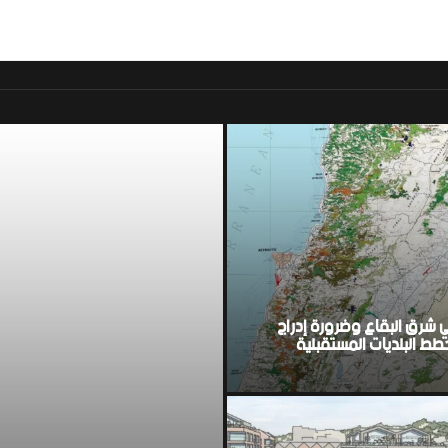
موقع اخباري لبناني مست
ي شرق البقاع وضرورة إدراج
ط البلديات المستقبلية