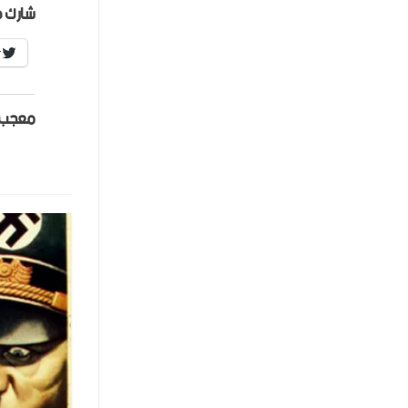
شارك ه
r
معجب 