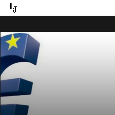
قل ينقل الاخبار الغائبة عن الاعلام الجماهيري