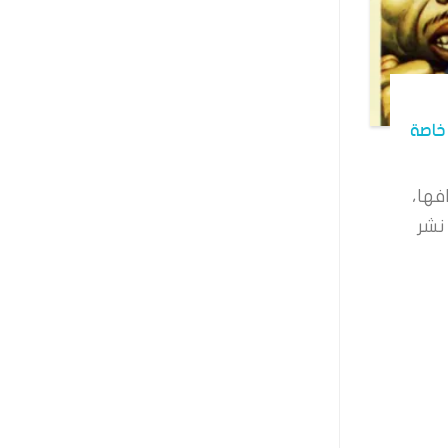
خاصة
فها،
نشر