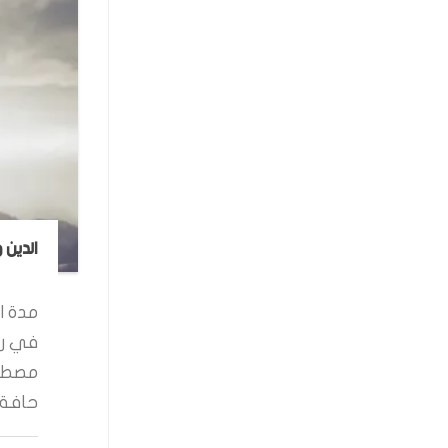
الدين 
مدة ال
في رو
مصطفى
حافة ا