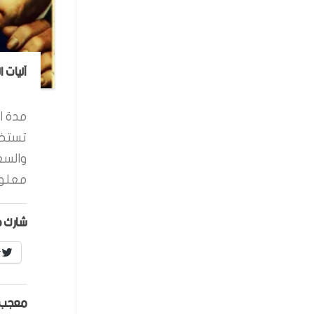
آليات 
مدة ال
تستخد
والسع
معلوم
شارك ه
r
معجب 