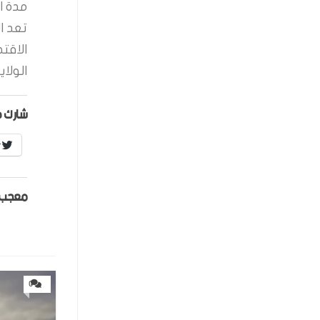
مدة ال
تعد ا
الاقت
الولاي
شارك ه
r
معجب 
0