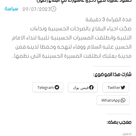
حشود غفيرة تحيي ذكرى عاشوراء في البقاع(صور)
سياسة
29/07/2023
مدة القراءة
3
دقيقة
ضجّت احياء البقاع بالصرخات الحسينية ونداءات
التلبية،وانطلقت المسيرات الحسينية تلبية لنداء الامام
الحسين عليه السلام ووفاء لنهجه وحفظا لدينه.فمن
مدينة بعلبك انطلقت المسيرة الحسينية التي نظمها...
شارك هذا الموضوع:
Twitter
فيس بوك
Telegram
WhatsApp
معجب بهذه:
تحميل...