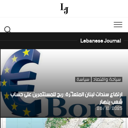
Ski
t
conten
Lebanese Journal
سياحة واقتصاد
سياسة
ارتفاع سندات لبنان المتعثّرة: ربح للمستثمرين على حساب
شعب ينهار
26/10/2025