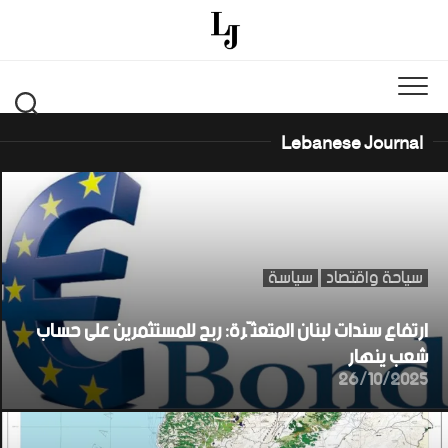
Ski
t
conten
Lebanese Journal
سياحة واقتصاد
سياسة
ارتفاع سندات لبنان المتعثّرة: ربح للمستثمرين على حساب
شعب ينهار
26/10/2025