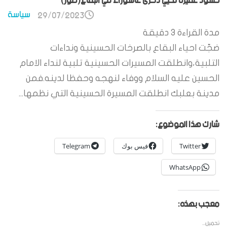
حشود غفيرة تحيي ذكرى عاشوراء في البقاع(صور)
سياسة
29/07/2023
مدة القراءة
3
دقيقة
ضجّت احياء البقاع بالصرخات الحسينية ونداءات
التلبية،وانطلقت المسيرات الحسينية تلبية لنداء الامام
الحسين عليه السلام ووفاء لنهجه وحفظا لدينه.فمن
مدينة بعلبك انطلقت المسيرة الحسينية التي نظمها...
شارك هذا الموضوع:
Twitter
فيس بوك
Telegram
WhatsApp
معجب بهذه:
تحميل...