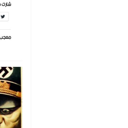
شارك ه
r
معجب 