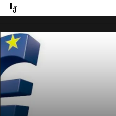
قل ينقل الاخبار الغائبة عن الاعلام الجماهيري