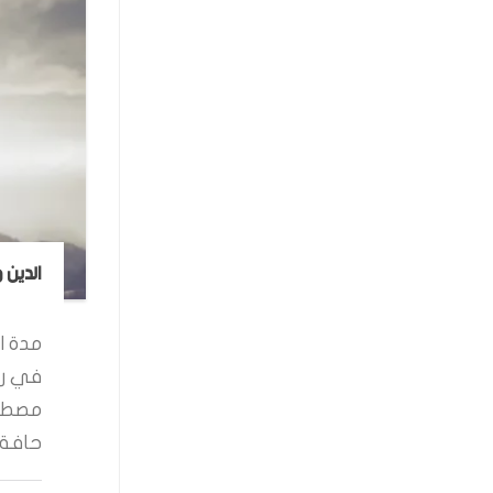
الدين 
مدة ال
في رو
مصطفى
حافة ا