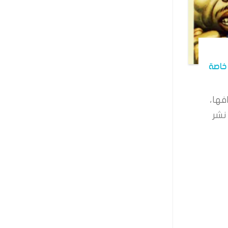
خاصة
فها،
نشر