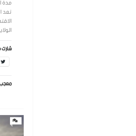
مدة ال
تعد ا
الاقت
الولاي
شارك ه
r
معجب 
0