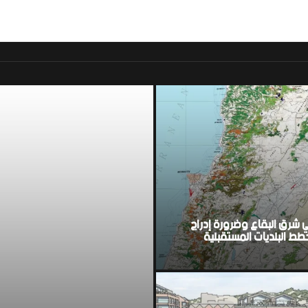
موقع اخباري لبناني مست
ي شرق البقاع وضرورة إدراج
ط البلديات المستقبلية