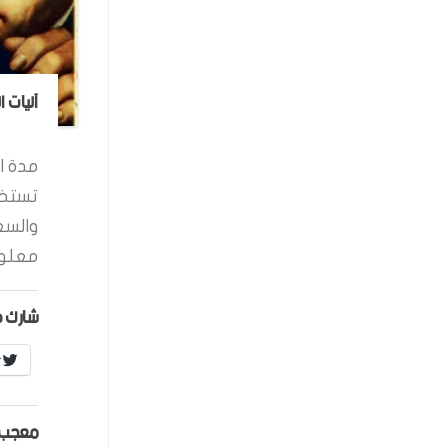
آليات 
مدة ال
تستخد
والسع
معلوم
شارك ه
r
معجب 