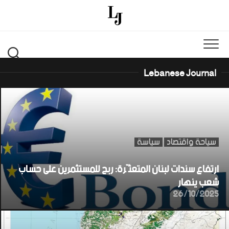
Ski
t
conten
Lebanese Journal
سياحة واقتصاد
سياسة
ارتفاع سندات لبنان المتعثّرة: ربح للمستثمرين على حساب
شعب ينهار
26/10/2025