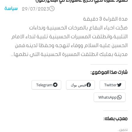
حشود غفيرة تحيي ذكرى عاشوراء في البقاع(صور)
سياسة
29/07/2023
مدة القراءة
3
دقيقة
ضجّت احياء البقاع بالصرخات الحسينية ونداءات
التلبية،وانطلقت المسيرات الحسينية تلبية لنداء الامام
الحسين عليه السلام ووفاء لنهجه وحفظا لدينه.فمن
مدينة بعلبك انطلقت المسيرة الحسينية التي نظمها...
شارك هذا الموضوع:
Twitter
فيس بوك
Telegram
WhatsApp
معجب بهذه:
تحميل...