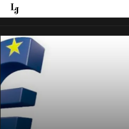
قل ينقل الاخبار الغائبة عن الاعلام الجماهيري