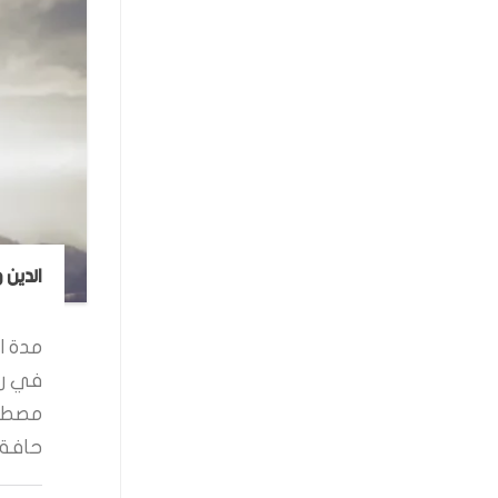
الدين 
مدة ال
في رو
مصطفى
حافة ا