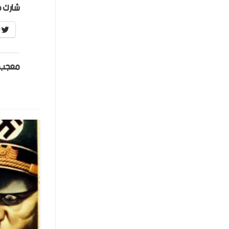
شارك ه
r
معجب 