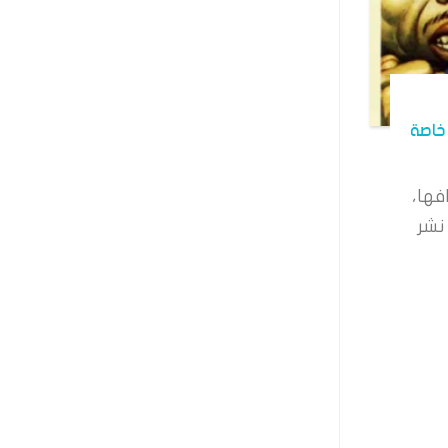
خاصة
فها،
نشر