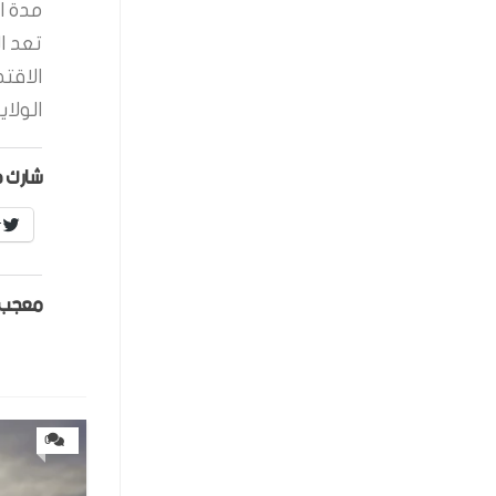
مدة ال
تعد ا
الاقت
الولاي
شارك ه
r
معجب 
0