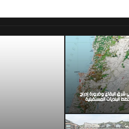
موقع اخباري لبناني مست
ي شرق البقاع وضرورة إدراج
ط البلديات المستقبلية