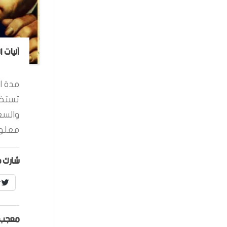
آليات 
مدة ال
تستخد
والسع
معلوم
شارك ه
r
معجب 