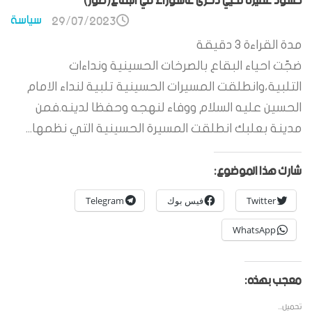
حشود غفيرة تحيي ذكرى عاشوراء في البقاع(صور)
سياسة
29/07/2023
مدة القراءة
3
دقيقة
ضجّت احياء البقاع بالصرخات الحسينية ونداءات
التلبية،وانطلقت المسيرات الحسينية تلبية لنداء الامام
الحسين عليه السلام ووفاء لنهجه وحفظا لدينه.فمن
مدينة بعلبك انطلقت المسيرة الحسينية التي نظمها...
شارك هذا الموضوع:
Twitter
فيس بوك
Telegram
WhatsApp
معجب بهذه:
تحميل...