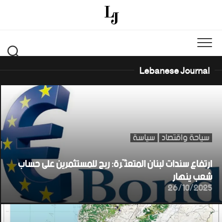
Ski
t
conten
Lebanese Journal
سياحة واقتصاد
سياسة
ارتفاع سندات لبنان المتعثّرة: ربح للمستثمرين على حساب
شعب ينهار
26/10/2025