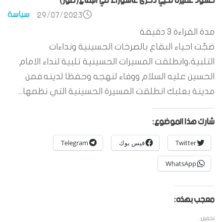
حشود غفيرة تحيي ذكرى عاشوراء في البقاع(صور)
سياسة
29/07/2023
مدة القراءة
3
دقيقة
ضجّت احياء البقاع بالصرخات الحسينية ونداءات
التلبية،وانطلقت المسيرات الحسينية تلبية لنداء الامام
الحسين عليه السلام ووفاء لنهجه وحفظا لدينه.فمن
مدينة بعلبك انطلقت المسيرة الحسينية التي نظمها...
شارك هذا الموضوع:
Twitter
فيس بوك
Telegram
WhatsApp
معجب بهذه:
تحميل...