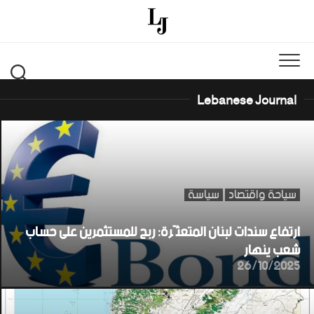
Ski
t
conten
Lebanese Journal
سياحة واقتصاد
سياسة
ارتفاع سندات لبنان المتعثّرة: ربح للمستثمرين على حساب
شعب ينهار
26/10/2025