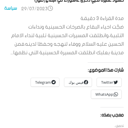
حشود غفيرة تحيي ذكرى عاشوراء في البقاع(صور)
سياسة
29/07/2023
مدة القراءة
3
دقيقة
ضجّت احياء البقاع بالصرخات الحسينية ونداءات
التلبية،وانطلقت المسيرات الحسينية تلبية لنداء الامام
الحسين عليه السلام ووفاء لنهجه وحفظا لدينه.فمن
مدينة بعلبك انطلقت المسيرة الحسينية التي نظمها...
شارك هذا الموضوع:
Twitter
فيس بوك
Telegram
WhatsApp
معجب بهذه:
تحميل...