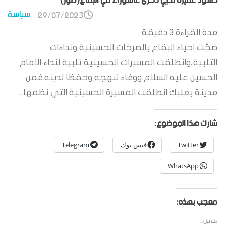
حشود غفيرة تحيي ذكرى عاشوراء في البقاع(صور)
سياسة
29/07/2023
مدة القراءة
3
دقيقة
ضجّت احياء البقاع بالصرخات الحسينية ونداءات
التلبية،وانطلقت المسيرات الحسينية تلبية لنداء الامام
الحسين عليه السلام ووفاء لنهجه وحفظا لدينه.فمن
مدينة بعلبك انطلقت المسيرة الحسينية التي نظمها...
شارك هذا الموضوع:
Twitter
فيس بوك
Telegram
WhatsApp
معجب بهذه:
تحميل...