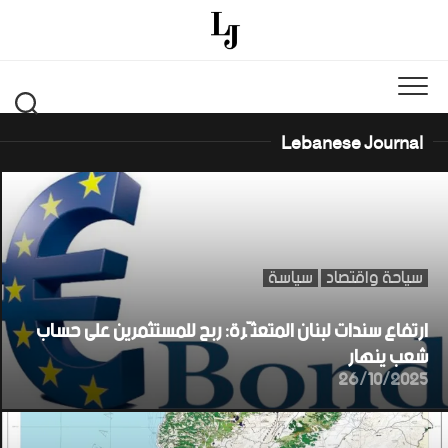
Ski
t
conten
Lebanese Journal
سياحة واقتصاد
سياسة
ارتفاع سندات لبنان المتعثّرة: ربح للمستثمرين على حساب
شعب ينهار
26/10/2025