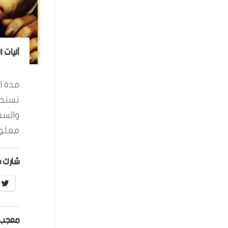
آليات 
مدة ال
تستخد
والسع
معلوم
شارك ه
r
معجب 