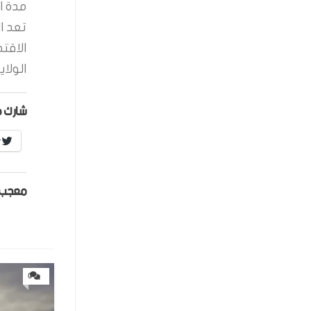
مدة ال
تعد ا
الاقت
الولاي
شارك ه
r
معجب 
0