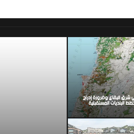
موقع اخباري لبناني مست
ي شرق البقاع وضرورة إدراج
ط البلديات المستقبلية