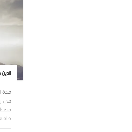
الدين 
مدة ال
في رو
مصطفى
حافة ا