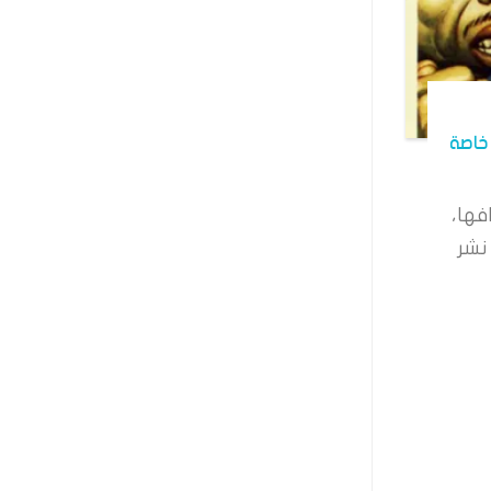
خاصة
فها،
نشر