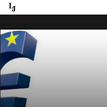
قل ينقل الاخبار الغائبة عن الاعلام الجماهيري