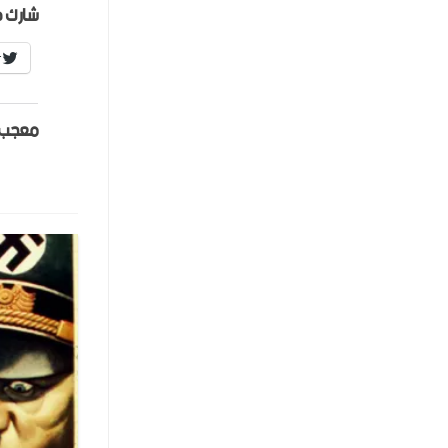
شارك ه
r
معجب 