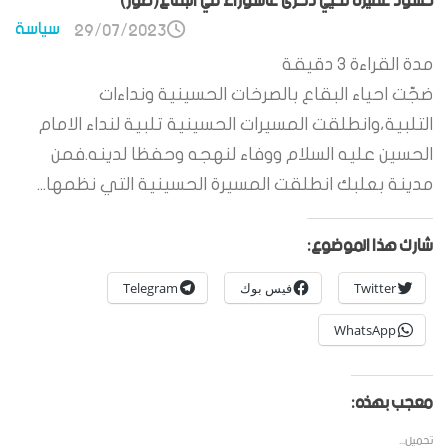
حشود غفيرة تحيي ذكرى عاشوراء في البقاع(صور)
سياسة
29/07/2023
مدة القراءة
3
دقيقة
ضجّت احياء البقاع بالصرخات الحسينية ونداءات
التلبية،وانطلقت المسيرات الحسينية تلبية لنداء الامام
الحسين عليه السلام ووفاء لنهجه وحفظا لدينه.فمن
مدينة بعلبك انطلقت المسيرة الحسينية التي نظمها...
شارك هذا الموضوع:
Twitter
فيس بوك
Telegram
WhatsApp
معجب بهذه:
تحميل...