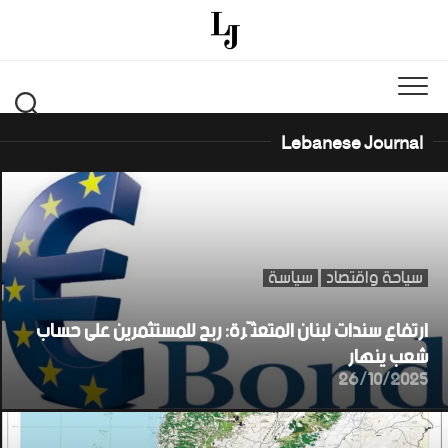
Ski
t
conten
Lebanese Journal
سياحة واقتصاد
سياسة
ارتفاع سندات لبنان المتعثّرة: ربح للمستثمرين على حساب
شعب ينهار
26/10/2025